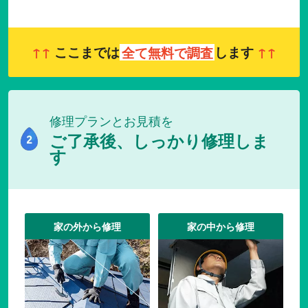
↑↑
ここまでは
全て無料で調査
します
↑↑
修理プランとお見積を
ご了承後、しっかり修理しま
す
家の外から修理
家の中から修理